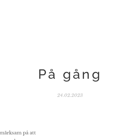
På gång
24.02.2023
pmärksam på att