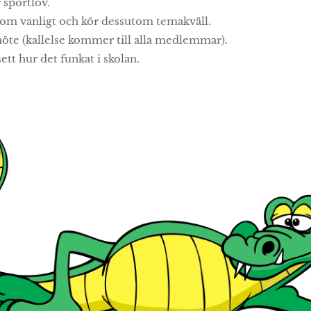
r sportlov.
som vanligt och kör dessutom temakväll.
möte (kallelse kommer till alla medlemmar).
vsett hur det funkat i skolan.